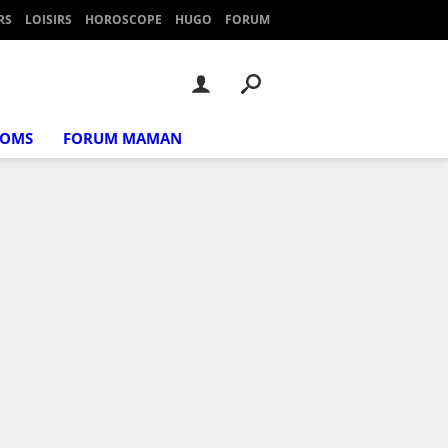
RS
LOISIRS
HOROSCOPE
HUGO
FORUM
NOMS
FORUM MAMAN