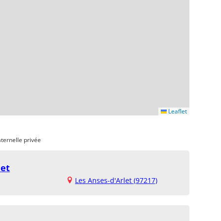
Leaflet
ternelle privée
let
Les Anses-d'Arlet (97217)