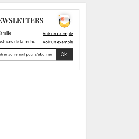
EWSLETTERS
Voir un exemple
amille
Voir un exemple
stuces de la rédac