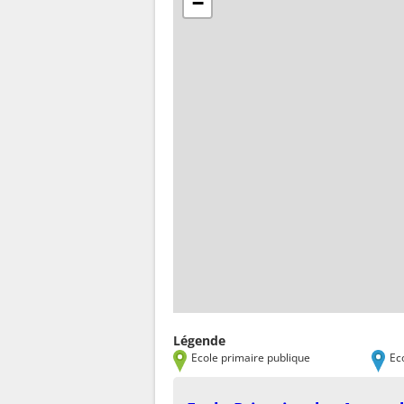
−
Légende
Ecole primaire publique
Ec