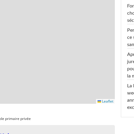
For
cho
séc
Per
ce 
san
Apr
jur
pou
la
La 
wee
ann
Leaflet
exc
ole primaire privée