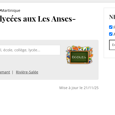
Martinique
N
 lycées aux Les Anses-
F
A
iamant
Rivière-Salée
Mise à jour le 21/11/25