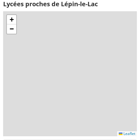
Lycées proches de Lépin-le-Lac
+
−
Leaflet