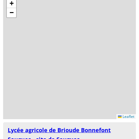
+
−
Leaflet
Lycée agricole de Brioude Bonnefont