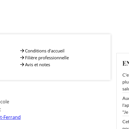
Conditions d'accueil
Filière professionnelle
E
Avis et notes
C'e
plu
sal
Au
icole
l'a
c
"Je
t-Ferrand
Cet
pou