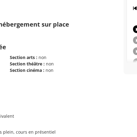
d'hébergement sur place
cée
Section arts :
non
Section théâtre :
non
Section cinéma :
non
ivalent
s plein, cours en présentiel