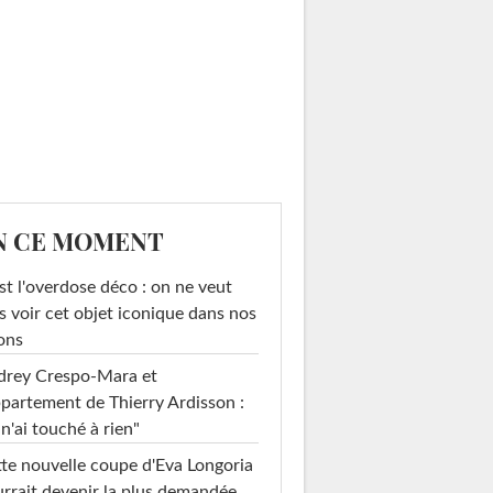
N CE MOMENT
st l'overdose déco : on ne veut
s voir cet objet iconique dans nos
ons
drey Crespo-Mara et
ppartement de Thierry Ardisson :
 n'ai touché à rien"
te nouvelle coupe d'Eva Longoria
rrait devenir la plus demandée