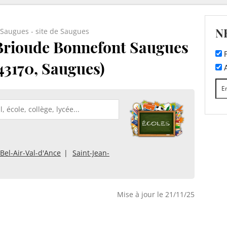
N
 Saugues - site de Saugues
 Brioude Bonnefont Saugues
F
(43170, Saugues)
A
Bel-Air-Val-d'Ance
Saint-Jean-
Mise à jour le 21/11/25