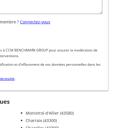
 membre ?
Connectez-vous
inées à CCM BENCHMARK GROUP pour assurer la modération de
nterventions.
ctification et d'effacement de vos données personnelles dans les
dentialité
.
gues
Monistrol-d'Allier (43580)
Charraix (43300)
Chazelles (43300)