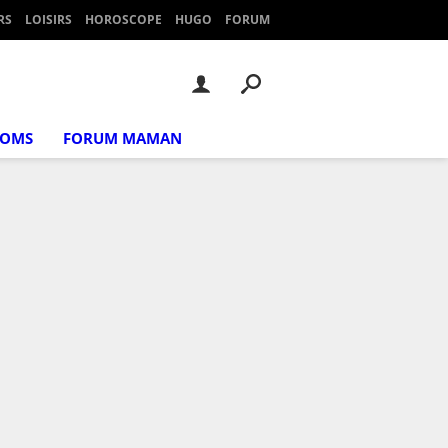
RS
LOISIRS
HOROSCOPE
HUGO
FORUM
NOMS
FORUM MAMAN