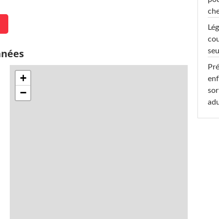
che
Lég
cou
nnées
seu
Pré
+
enf
sor
−
adu