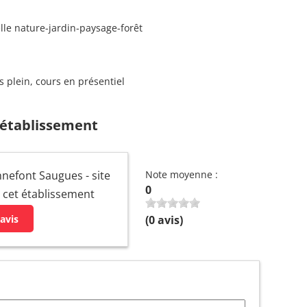
le nature-jardin-paysage-forêt
s plein, cours en présentiel
 établissement
nefont Saugues - site
Note moyenne :
0
r cet établissement
avis
(
0
avis)