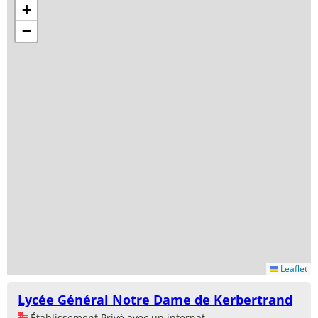
+
−
Leaflet
Lycée Général Notre Dame de Kerbertrand
Établissement Privé avec un internat