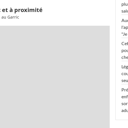
plu
c et à proximité
sal
 au Garric
Au
l'a
"Je
Cet
pou
che
Lég
cou
seu
Pré
enf
sor
adu