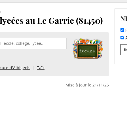
n
N
 lycées au Le Garric (81450)
F
A
cure-d'Albigeois
Taïx
Mise à jour le 21/11/25