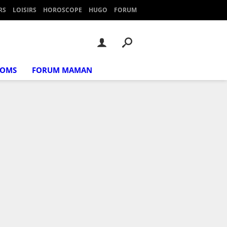
RS
LOISIRS
HOROSCOPE
HUGO
FORUM
NOMS
FORUM MAMAN