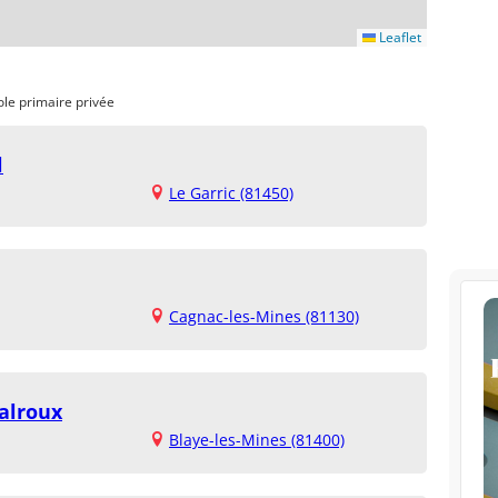
Leaflet
ole primaire privée
l
Le Garric (81450)
Cagnac-les-Mines (81130)
alroux
Blaye-les-Mines (81400)