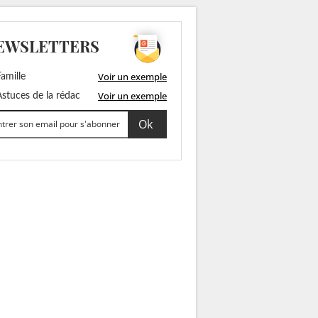
EWSLETTERS
Voir un exemple
amille
Voir un exemple
stuces de la rédac