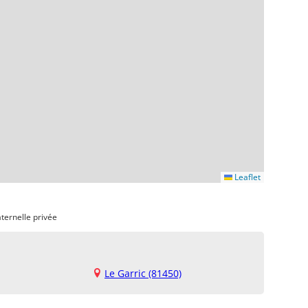
Leaflet
ternelle privée
Le Garric (81450)