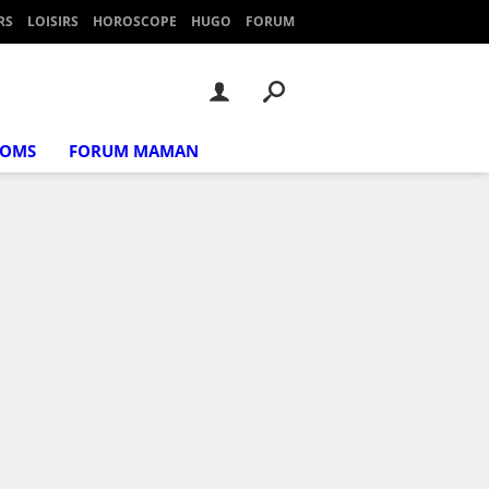
RS
LOISIRS
HOROSCOPE
HUGO
FORUM
NOMS
FORUM MAMAN