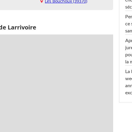
Les Bouchoux (39370)
séc
Per
ce 
de Larrivoire
san
Apr
jur
pou
la
La 
wee
ann
exc