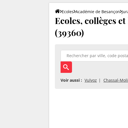
Ecoles
Académie de Besançon
Jur
Ecoles, collèges et
(39360)
Voir aussi :
Vulvoz
Chassal-Mol