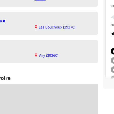
oux
Les Bouchoux (39370)
Viry (39360)
voire