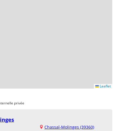
Leaflet
ternelle privée
inges
Chassal-Molinges (39360)