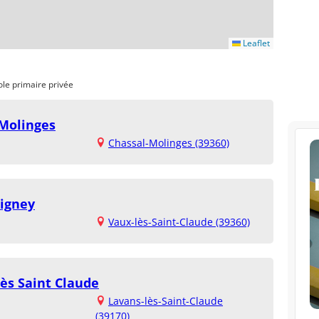
Leaflet
ole primaire privée
 Molinges
Chassal-Molinges (39360)
migney
Vaux-lès-Saint-Claude (39360)
ès Saint Claude
Lavans-lès-Saint-Claude
(39170)