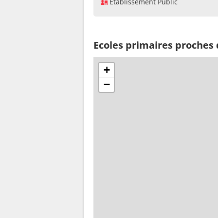
Établissement Public
Ecoles primaires proches 
+
−