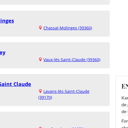
linges
Chassal-Molinges (39360)
ey
Vaux-lès-Saint-Claude (39360)
Saint Claude
E
Lavans-lès-Saint-Claude
(39170)
Ka
de 
de 
For
cho