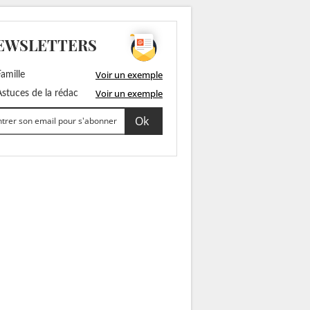
EWSLETTERS
Voir un exemple
amille
Voir un exemple
stuces de la rédac