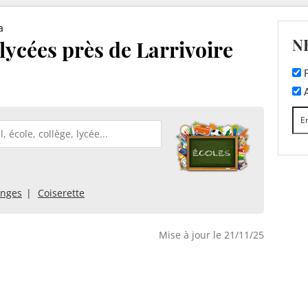
a
N
 lycées près de Larrivoire
F
A
inges
Coiserette
Mise à jour le 21/11/25