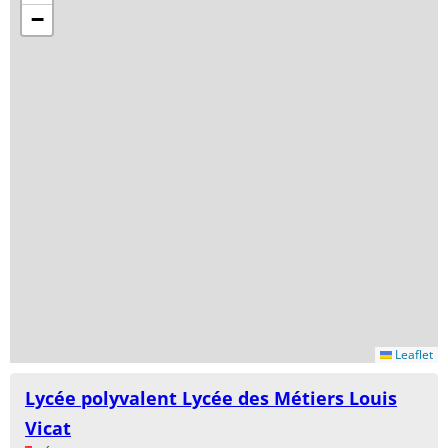
−
Leaflet
Lycée polyvalent Lycée des Métiers Louis
Vicat