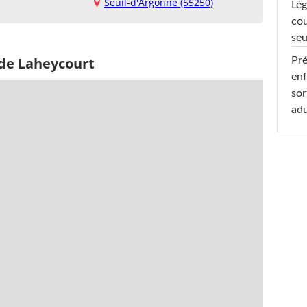
Seuil-d'Argonne (55250)
Lég
cou
seu
 de Laheycourt
Pré
enf
sor
adu