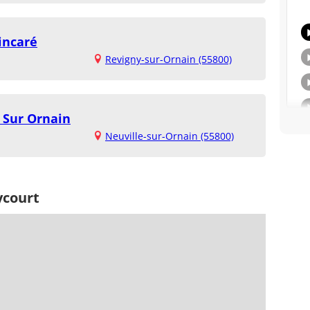
incaré
Revigny-sur-Ornain (55800)
e Sur Ornain
Neuville-sur-Ornain (55800)
ycourt