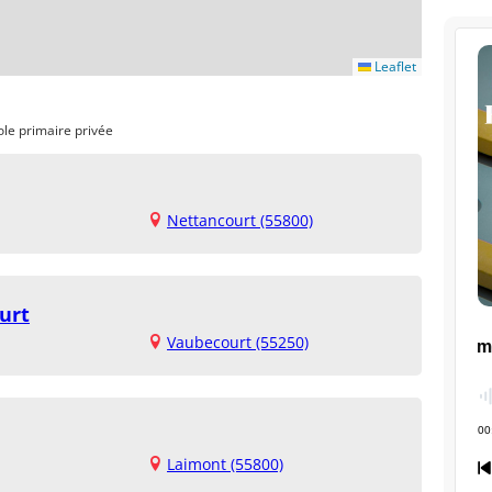
Leaflet
ole primaire privée
Nettancourt (55800)
urt
Vaubecourt (55250)
Laimont (55800)