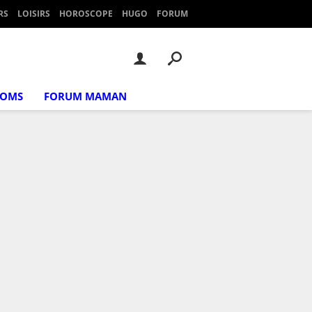
RS
LOISIRS
HOROSCOPE
HUGO
FORUM
NOMS
FORUM MAMAN