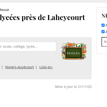
Meuse
N
t lycées près de Laheycourt
F
A
Noyers-Auzécourt
Lisle-en-
Mise à jour le 21/11/25