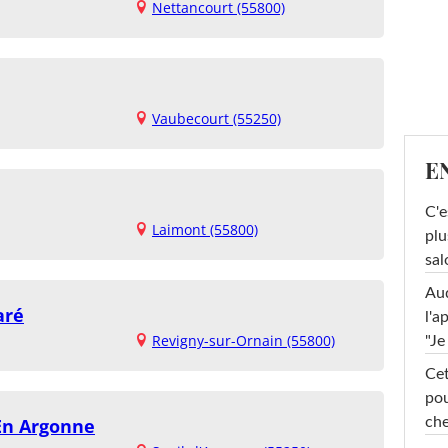
Nettancourt (55800)
Vaubecourt (55250)
E
C'e
Laimont (55800)
plu
sal
Au
aré
l'a
Revigny-sur-Ornain (55800)
"Je
Cet
pou
che
En Argonne