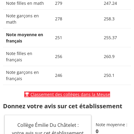
Note filles en math
279
247.24
Note garçons en
278
258.3
math
Note moyenne en
251
255.37
français
Note filles en
256
260.9
français
Note garçons en
246
250.1
français
Classement des collèges dans la Meuse
Donnez votre avis sur cet établissement
Collège Émilie Du Châtelet :
Note moyenne :
0
votre avis sur cet établissement