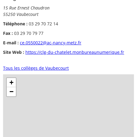
15 Rue Ernest Chaudron
55250 Vaubecourt
Téléphone :
03 29 70 72 14
Fax :
03 29 70 79 77
E-mail :
ce.0550022@ac-nancy-metz.fr
Site Web :
https://clg-du-chatelet.monbureaunumerique.fr
Tous les collèges de Vaubecourt
+
−