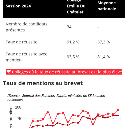
Moyenne
Session 2024
Émilie Du
nationale
Châtelet
Nombre de candidats
34
-
présentés
Taux de réussite
91,2 %
87,3 %
Taux de réussite avec
93,5 %
81,4 %
mention
Collèges où le taux de réussite au brevet est le plus élevé
Taux de mentions au brevet
(Source : Journal des Femmes d'après ministère de l'Education
nationale)
100
Taux avec mention
75