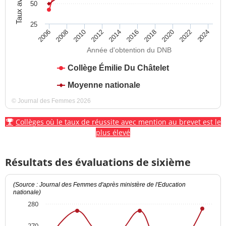
50
25
2012
2018
2024
2008
2014
2020
2010
2016
2022
2006
Année d'obtention du DNB
Collège Émilie Du Châtelet
Moyenne nationale
© Journal des Femmes 2026
Collèges où le taux de réussite avec mention au brevet est le
plus élevé
Résultats des évaluations de sixième
(Source : Journal des Femmes d'après ministère de l'Education
nationale)
280
270