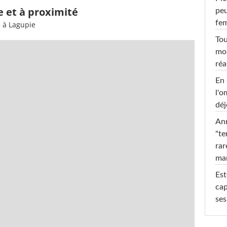
e et à proximité
peu
fe
e à Lagupie
Tou
mob
réa
En 
l'o
déj
Ann
"te
rar
ma
Est
cap
ses