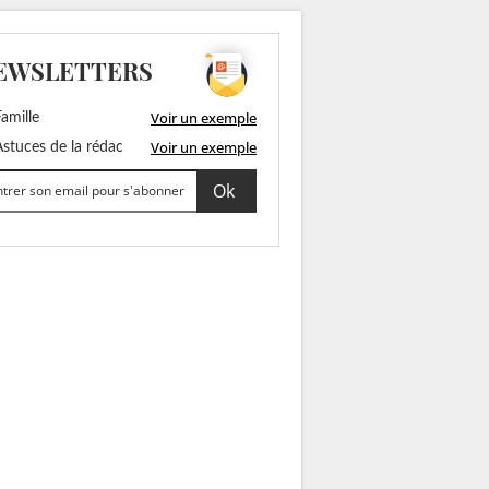
EWSLETTERS
Voir un exemple
amille
Voir un exemple
stuces de la rédac