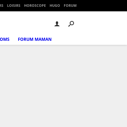
RS
LOISIRS
HOROSCOPE
HUGO
FORUM
NOMS
FORUM MAMAN