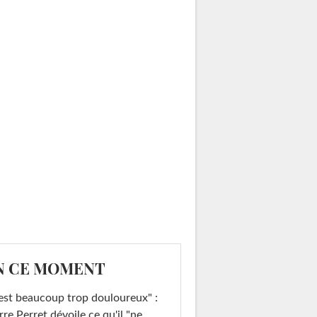
N CE MOMENT
est beaucoup trop douloureux" :
rre Perret dévoile ce qu'il "ne