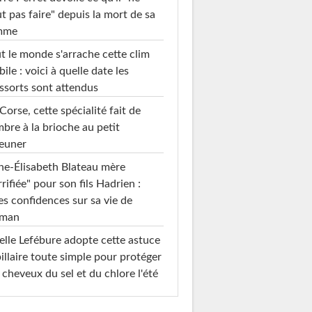
t pas faire" depuis la mort de sa
mme
t le monde s'arrache cette clim
ile : voici à quelle date les
ssorts sont attendus
Corse, cette spécialité fait de
mbre à la brioche au petit
euner
e-Élisabeth Blateau mère
rrifiée" pour son fils Hadrien :
es confidences sur sa vie de
man
elle Lefébure adopte cette astuce
illaire toute simple pour protéger
 cheveux du sel et du chlore l'été