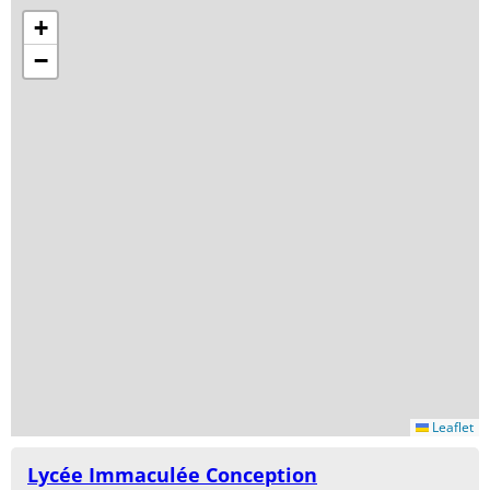
+
−
Leaflet
Lycée Immaculée Conception