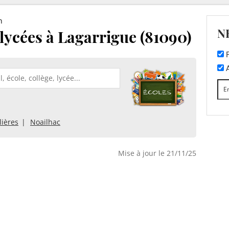
n
N
 lycées à Lagarrigue (81090)
F
A
lières
Noailhac
Mise à jour le 21/11/25