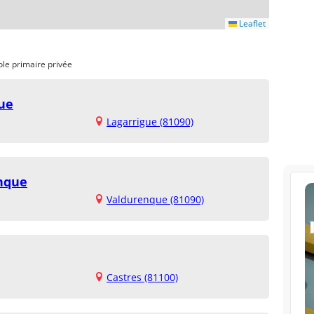
Leaflet
ole primaire privée
gue
Lagarrigue (81090)
enque
Valdurenque (81090)
Castres (81100)