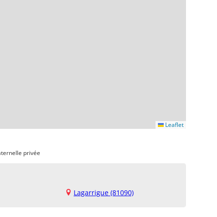
Leaflet
ternelle privée
Lagarrigue (81090)