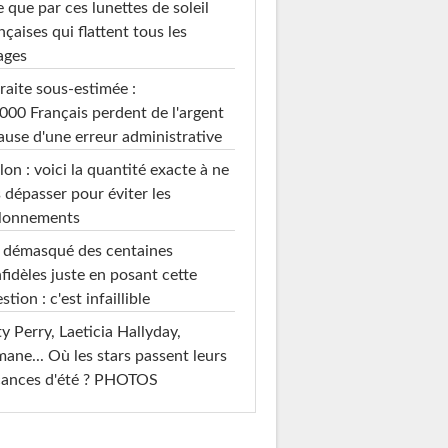
e que par ces lunettes de soleil
nçaises qui flattent tous les
ages
raite sous-estimée :
000 Français perdent de l'argent
ause d'une erreur administrative
on : voici la quantité exacte à ne
 dépasser pour éviter les
llonnements
i démasqué des centaines
nfidèles juste en posant cette
stion : c'est infaillible
y Perry, Laeticia Hallyday,
mane... Où les stars passent leurs
cances d'été ? PHOTOS