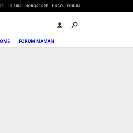
RS
LOISIRS
HOROSCOPE
HUGO
FORUM
NOMS
FORUM MAMAN