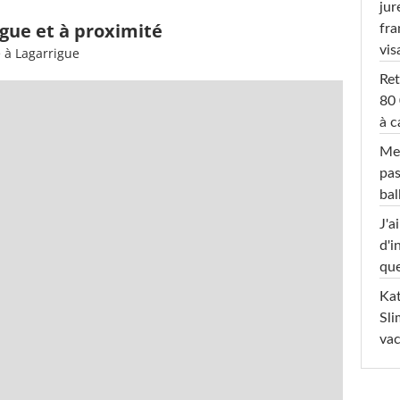
jur
igue et à proximité
fra
vis
 à Lagarrigue
Ret
80 
à c
Mel
pas
ba
J'a
d'i
que
Kat
Sli
va