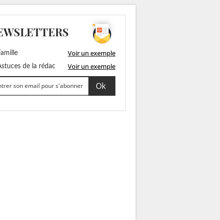
EWSLETTERS
Voir un exemple
amille
Voir un exemple
stuces de la rédac