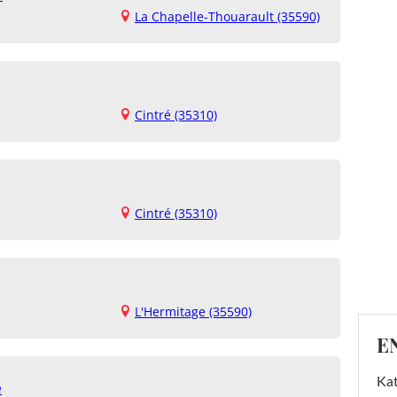
La Chapelle-Thouarault (35590)
Cintré (35310)
Cintré (35310)
L'Hermitage (35590)
E
Kat
e