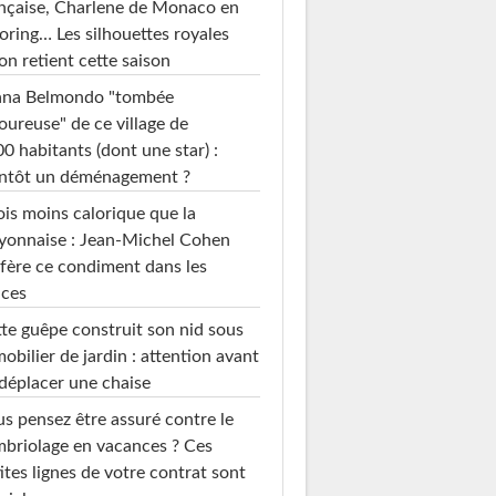
nçaise, Charlene de Monaco en
loring… Les silhouettes royales
on retient cette saison
ana Belmondo "tombée
ureuse" de ce village de
0 habitants (dont une star) :
entôt un déménagement ?
ois moins calorique que la
yonnaise : Jean-Michel Cohen
fère ce condiment dans les
uces
te guêpe construit son nid sous
mobilier de jardin : attention avant
déplacer une chaise
s pensez être assuré contre le
briolage en vacances ? Ces
ites lignes de votre contrat sont