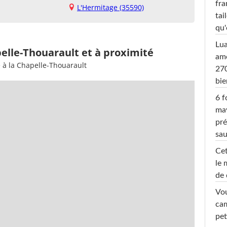
fra
L'Hermitage (35590)
tai
qu'
Lu
pelle-Thouarault et à proximité
amo
 à la Chapelle-Thouarault
270
bi
6 f
ma
pré
sa
Cet
le 
de 
Vou
cam
pet