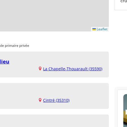
cru
Leaflet
ole primaire privée
lieu
La Chapelle-Thouarault (35590)
Cintré (35310)