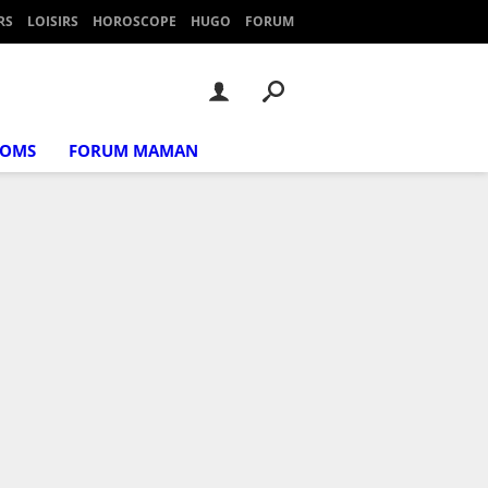
RS
LOISIRS
HOROSCOPE
HUGO
FORUM
NOMS
FORUM MAMAN