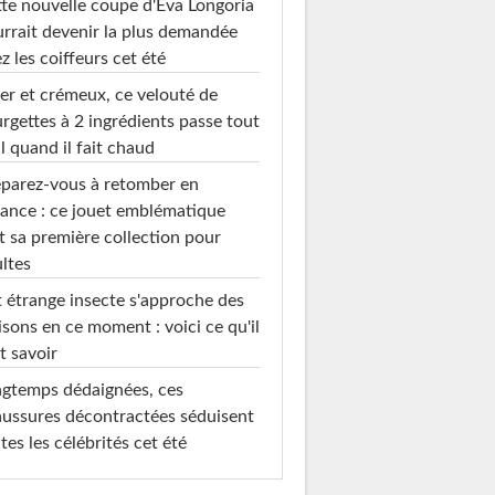
te nouvelle coupe d'Eva Longoria
rrait devenir la plus demandée
z les coiffeurs cet été
er et crémeux, ce velouté de
rgettes à 2 ingrédients passe tout
l quand il fait chaud
parez-vous à retomber en
ance : ce jouet emblématique
t sa première collection pour
ltes
 étrange insecte s'approche des
sons en ce moment : voici ce qu'il
t savoir
gtemps dédaignées, ces
ussures décontractées séduisent
tes les célébrités cet été