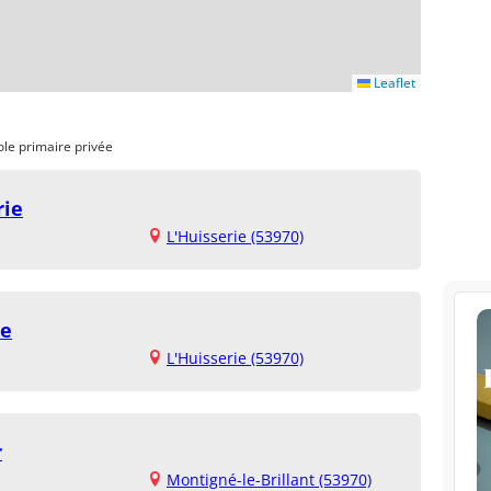
Leaflet
ole primaire privée
rie
L'Huisserie (53970)
ie
L'Huisserie (53970)
r
Montigné-le-Brillant (53970)