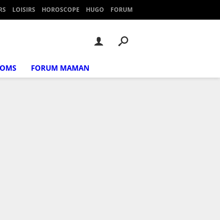
RS
LOISIRS
HOROSCOPE
HUGO
FORUM
NOMS
FORUM MAMAN