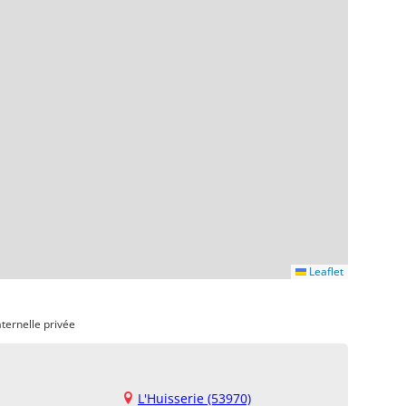
Leaflet
ternelle privée
L'Huisserie (53970)