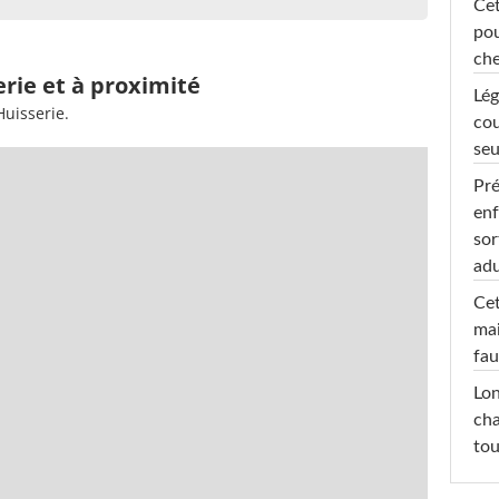
Cet
pou
che
erie et à proximité
Lég
Huisserie.
cou
seu
Pré
enf
sor
adu
Cet
mai
fau
Lon
cha
tou