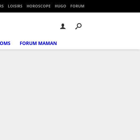
RS
LOISIRS
HOROSCOPE
HUGO
FORUM
NOMS
FORUM MAMAN