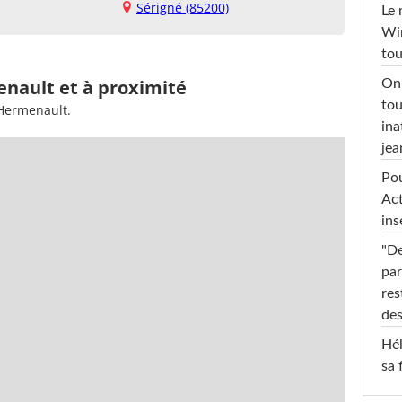
Sérigné (85200)
Le 
Win
tou
enault et à proximité
On 
tou
'Hermenault.
ina
jea
Pou
Act
ins
"De
par
res
des
Hél
sa 