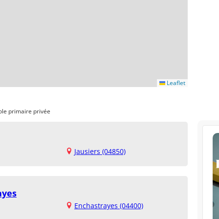
Leaflet
ole primaire privée
Jausiers (04850)
ayes
Enchastrayes (04400)