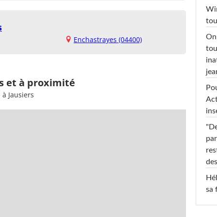
Win
tou
s
On 
Enchastrayes (04400)
tou
ina
jea
s et à proximité
Pou
 à Jausiers
Act
ins
"De
par
res
des
Hél
sa 