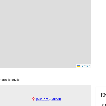
Leaflet
ternelle privée
E
Jausiers (04850)
Le 