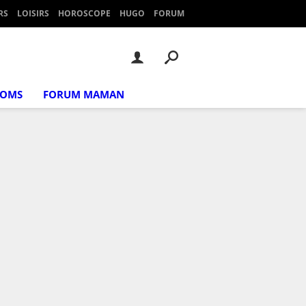
RS
LOISIRS
HOROSCOPE
HUGO
FORUM
NOMS
FORUM MAMAN