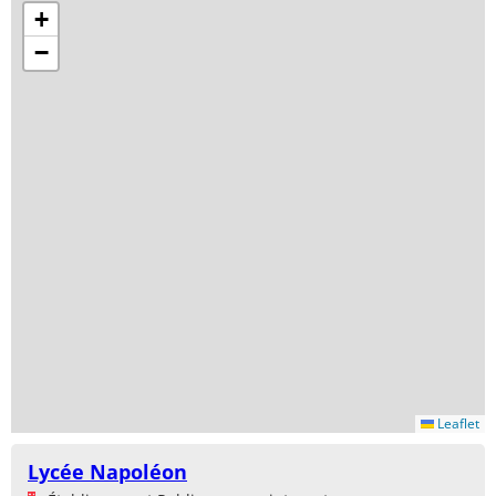
+
−
Leaflet
Lycée Napoléon