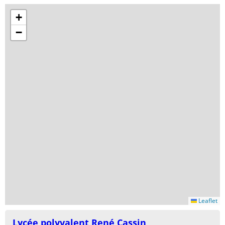
+
−
Leaflet
Lycée polyvalent René Cassin