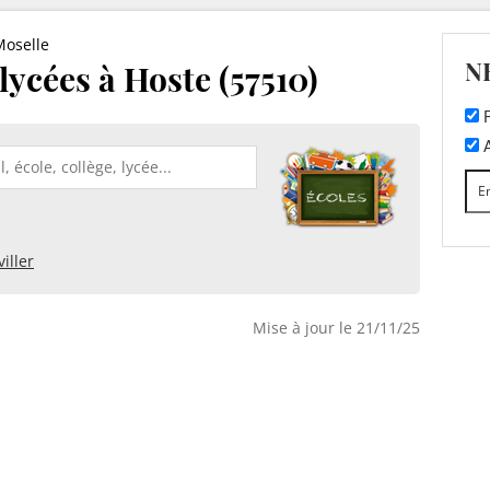
Moselle
N
 lycées à Hoste (57510)
F
A
viller
Mise à jour le 21/11/25