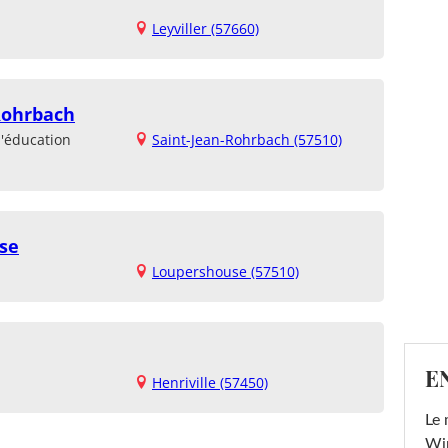
Leyviller (57660)
Rohrbach
d'éducation
Saint-Jean-Rohrbach (57510)
se
Loupershouse (57510)
E
Henriville (57450)
Le 
Win