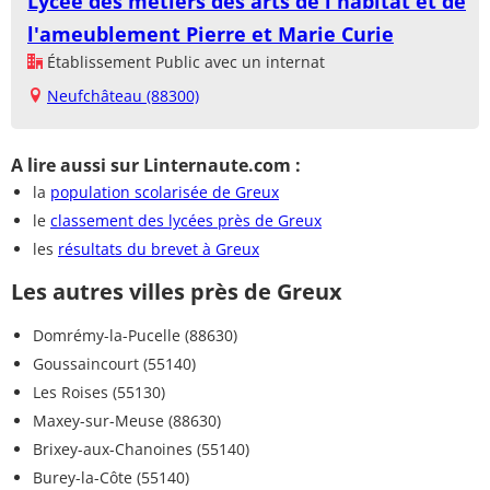
Lycée des métiers des arts de l'habitat et de
l'ameublement Pierre et Marie Curie
Établissement Public avec un internat
Neufchâteau (88300)
A lire aussi sur Linternaute.com :
la
population scolarisée de Greux
le
classement des lycées près de Greux
les
résultats du brevet à Greux
Les autres villes près de Greux
Domrémy-la-Pucelle (88630)
Goussaincourt (55140)
Les Roises (55130)
Maxey-sur-Meuse (88630)
Brixey-aux-Chanoines (55140)
Burey-la-Côte (55140)