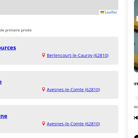
Leaflet
ole primaire privée
ources
Berlencourt-le-Cauroy (62810)
e
Avesnes-le-Comte (62810)
ine
Avesnes-le-Comte (62810)