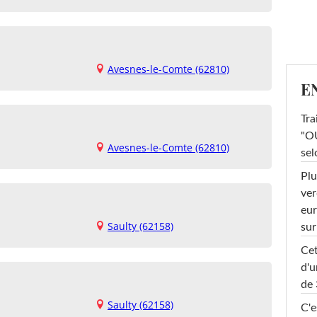
Avesnes-le-Comte (62810)
E
Tra
"OU
Avesnes-le-Comte (62810)
sel
Plu
ver
eur
Saulty (62158)
sur
Cet
d'u
de 
Saulty (62158)
C'e