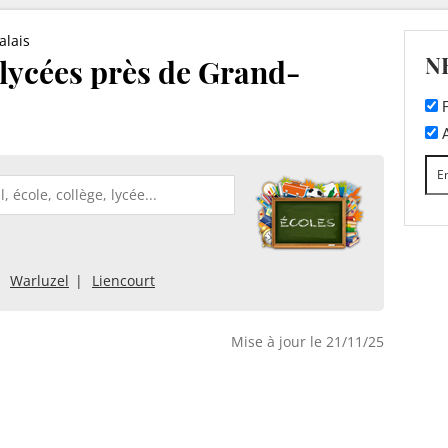
alais
N
t lycées près de Grand-
F
A
Warluzel
Liencourt
Mise à jour le 21/11/25