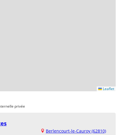
Leaflet
ternelle privée
ces
Berlencourt-le-Cauroy (62810)