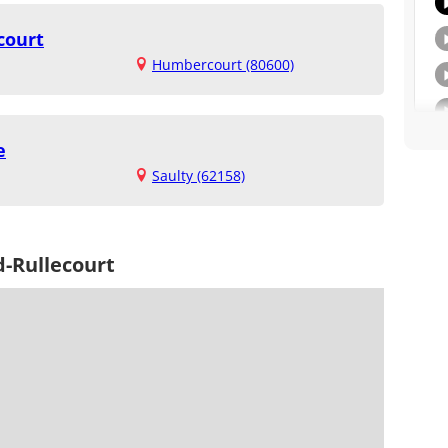
court
Humbercourt (80600)
e
Saulty (62158)
d-Rullecourt