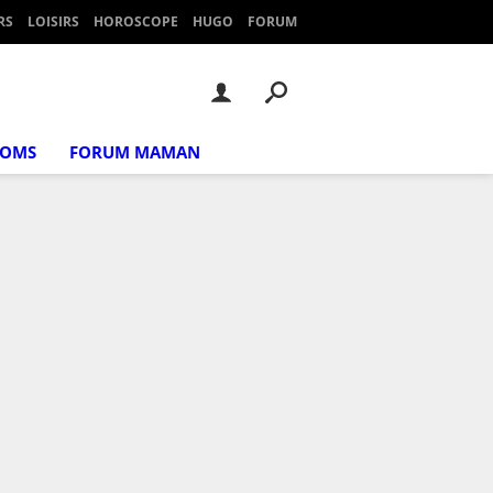
RS
LOISIRS
HOROSCOPE
HUGO
FORUM
NOMS
FORUM MAMAN