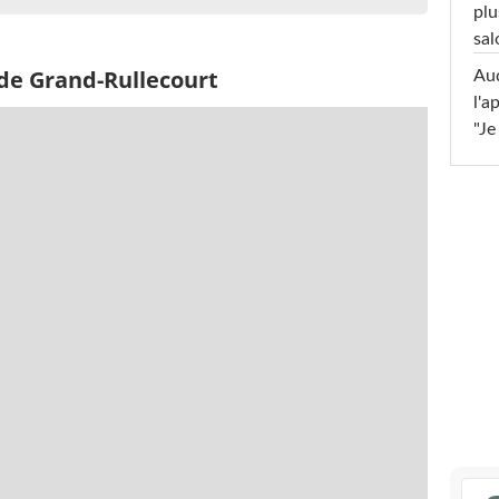
plu
sal
 de Grand-Rullecourt
Au
l'a
"Je