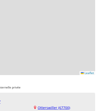
Leaflet
ternelle privée
r
Otterswiller (67700)