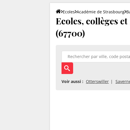
Ecoles
Académie de Strasbourg
B
Ecoles, collèges e
(67700)
Voir aussi :
Otterswiller
Savern