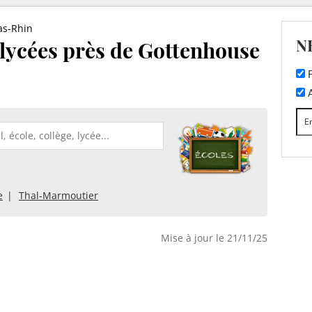
as-Rhin
N
t lycées près de Gottenhouse
F
A
e
Thal-Marmoutier
Mise à jour le 21/11/25