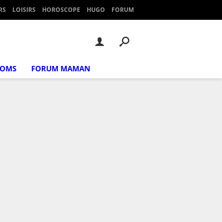
RS
LOISIRS
HOROSCOPE
HUGO
FORUM
NOMS
FORUM MAMAN