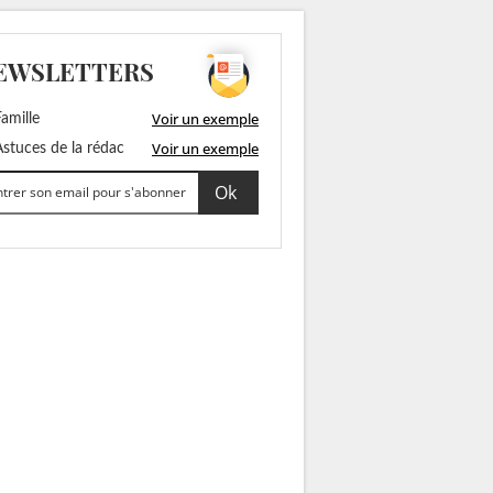
EWSLETTERS
Voir un exemple
amille
Voir un exemple
stuces de la rédac