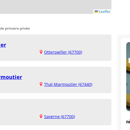
Leaflet
ole primaire privée
ler
Otterswiller (67700)
rmoutier
Thal-Marmoutier (67440)
Saverne (67700)