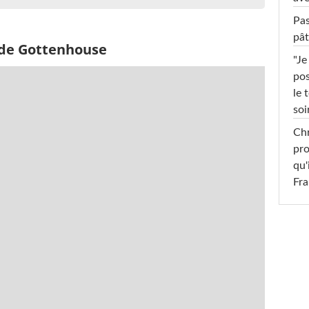
Pas
pât
 de Gottenhouse
"Je
pos
le 
soi
Chr
pro
qu'
Fr