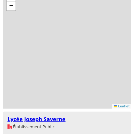
−
Leaflet
Lycée Joseph Saverne
Établissement Public