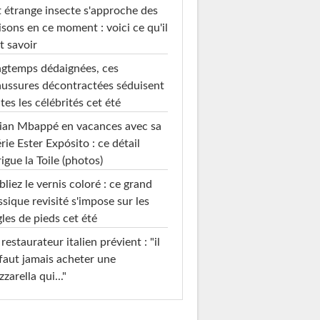
 étrange insecte s'approche des
sons en ce moment : voici ce qu'il
t savoir
gtemps dédaignées, ces
ussures décontractées séduisent
tes les célébrités cet été
ian Mbappé en vacances avec sa
rie Ester Expósito : ce détail
rigue la Toile (photos)
liez le vernis coloré : ce grand
ssique revisité s'impose sur les
les de pieds cet été
restaurateur italien prévient : "il
faut jamais acheter une
zarella qui..."