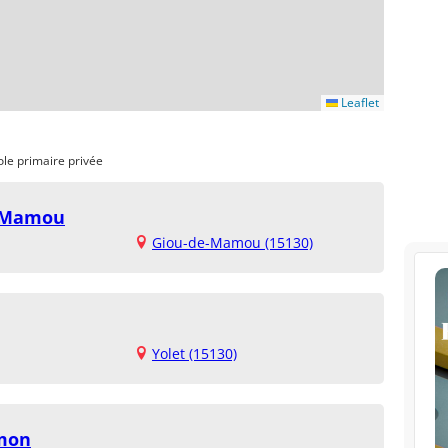
Leaflet
ole primaire privée
e Mamou
Giou-de-Mamou (15130)
Yolet (15130)
imon