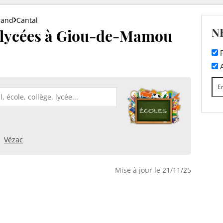
rand
Cantal
N
et lycées à Giou-de-Mamou
F
A
Vézac
Mise à jour le 21/11/25