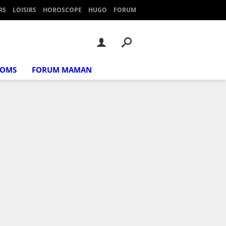
RS
LOISIRS
HOROSCOPE
HUGO
FORUM
NOMS
FORUM MAMAN