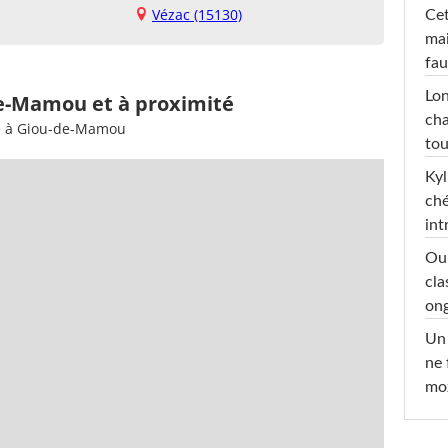
Vézac (15130)
Cet
mai
fau
Lon
de-Mamou et à proximité
cha
ée à Giou-de-Mamou
tou
Kyl
ché
int
Oub
cla
ong
Un 
ne 
moz