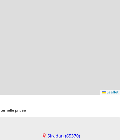
Leaflet
ternelle privée
Siradan (65370)