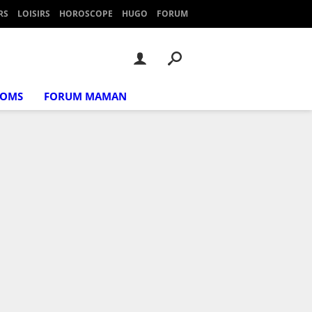
RS
LOISIRS
HOROSCOPE
HUGO
FORUM
NOMS
FORUM MAMAN