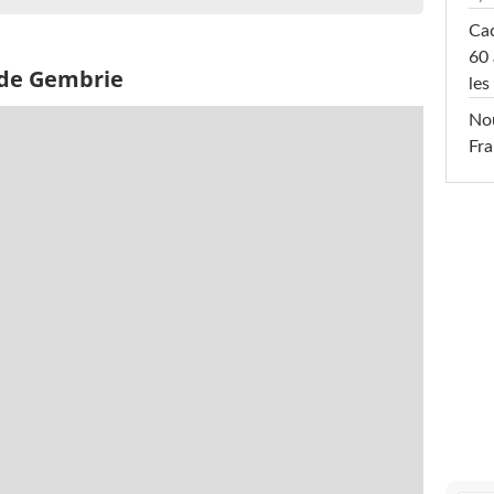
Cac
60 
 de Gembrie
les
Nou
Fra