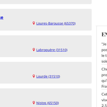
se
Loures-Barousse (65370)
E
"Je
Labroquère (31510)
pos
le 
soi
Chr
pro
Lourde (31510)
qu'
Fr
Cet
vis
Nistos (65150)
2,5