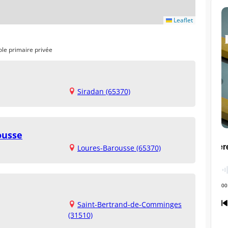
Leaflet
ole primaire privée
Siradan (65370)
ousse
Loures-Barousse (65370)
Saint-Bertrand-de-Comminges
(31510)