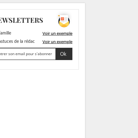
EWSLETTERS
Voir un exemple
amille
Voir un exemple
stuces de la rédac