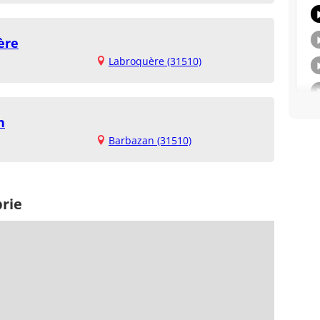
ère
Labroquère (31510)
n
Barbazan (31510)
rie