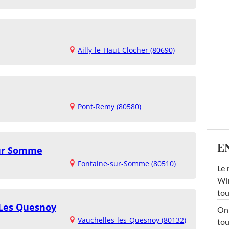
Ailly-le-Haut-Clocher (80690)
Pont-Remy (80580)
E
Sur Somme
Fontaine-sur-Somme (80510)
Le 
Win
tou
 Les Quesnoy
On 
Vauchelles-les-Quesnoy (80132)
tou