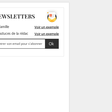
EWSLETTERS
Voir un exemple
amille
Voir un exemple
stuces de la rédac