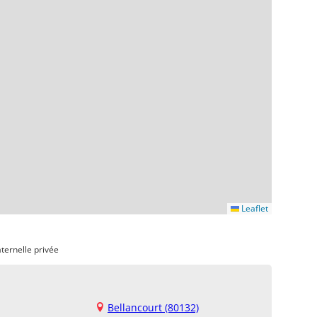
Leaflet
ternelle privée
Bellancourt (80132)