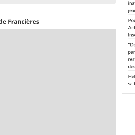
ina
jea
de Francières
Pou
Act
ins
"De
par
res
des
Hél
sa 