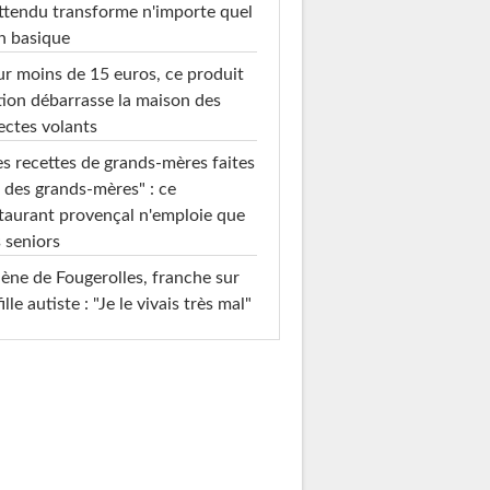
ttendu transforme n'importe quel
n basique
r moins de 15 euros, ce produit
ion débarrasse la maison des
ectes volants
s recettes de grands-mères faites
 des grands-mères" : ce
taurant provençal n'emploie que
 seniors
ène de Fougerolles, franche sur
fille autiste : "Je le vivais très mal"