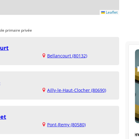
Leaflet
ole primaire privée
ourt
Bellancourt (80132)
o
Ailly-le-Haut-Clocher (80690)
let
Pont-Remy (80580)