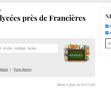
e
N
 lycées près de Francières
F
A
'Abbé
Pont-Remy
Mise à jour le 21/11/25