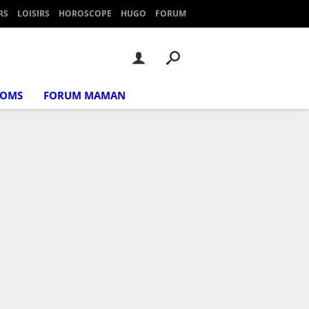
RS
LOISIRS
HOROSCOPE
HUGO
FORUM
NOMS
FORUM MAMAN