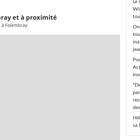
Le 
Win
ray et à proximité
tou
e à Folembray
On 
tou
ina
jea
Pou
Act
ins
"De
par
res
des
Hél
sa 