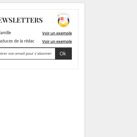
EWSLETTERS
Voir un exemple
amille
Voir un exemple
stuces de la rédac