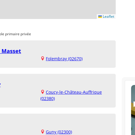
Leaflet
ole primaire privée
. Masset
Folembray (02670)
y
Coucy-le-Château-Auffrique
(02380)
Guny (02300)