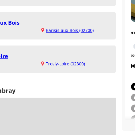
Aux Bois
Barisis-aux-Bois (02700)
oire
Trosly-Loire (02300)
mbray