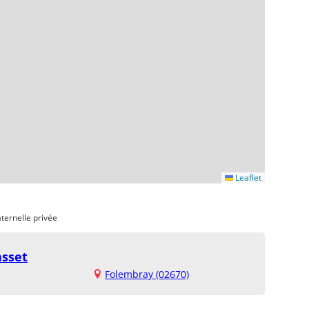
Leaflet
ternelle privée
asset
Folembray (02670)