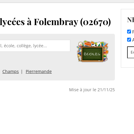
N
t lycées à Folembray (02670)
F
A
Champs
Pierremande
Mise à jour le 21/11/25