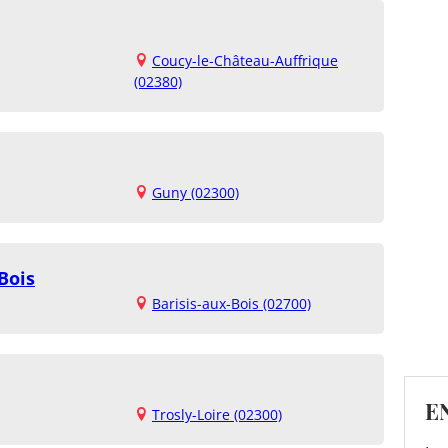
Coucy-le-Château-Auffrique
(02380)
Guny (02300)
Bois
Barisis-aux-Bois (02700)
E
Trosly-Loire (02300)