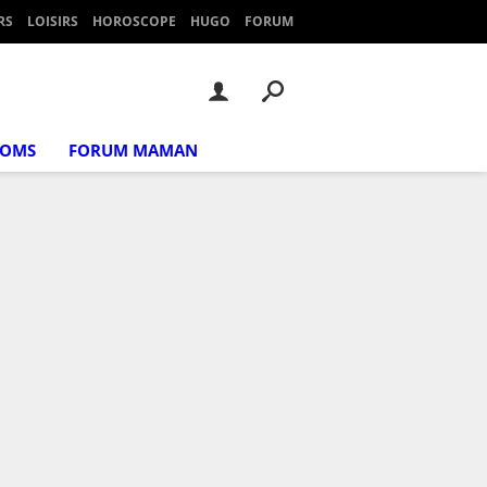
RS
LOISIRS
HOROSCOPE
HUGO
FORUM
NOMS
FORUM MAMAN