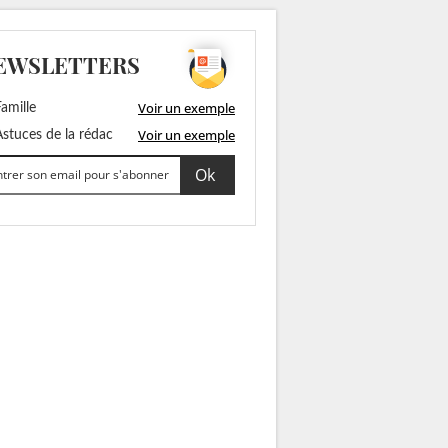
EWSLETTERS
Voir un exemple
amille
Voir un exemple
stuces de la rédac