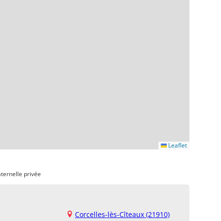
Leaflet
ternelle privée
Corcelles-lès-Cîteaux (21910)