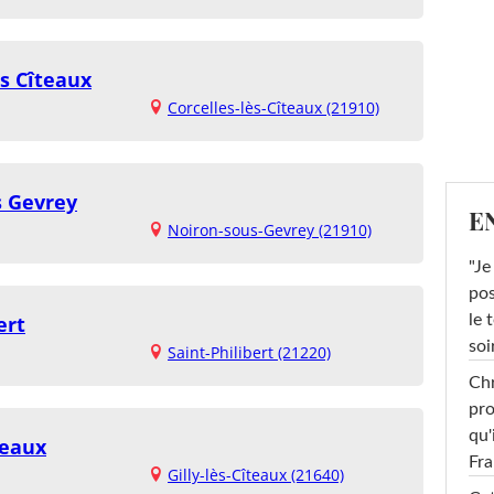
s Cîteaux
Corcelles-lès-Cîteaux (21910)
s Gevrey
E
Noiron-sous-Gevrey (21910)
"Je
pos
le 
ert
soi
Saint-Philibert (21220)
Chr
pro
qu'
teaux
Fr
Gilly-lès-Cîteaux (21640)