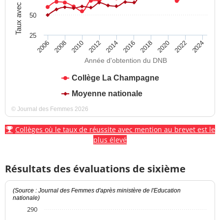
Taux avec mention
50
25
2012
2018
2024
2008
2014
2020
2010
2016
2022
2006
Année d'obtention du DNB
Collège La Champagne
Moyenne nationale
© Journal des Femmes 2026
Collèges où le taux de réussite avec mention au brevet est le
plus élevé
Résultats des évaluations de sixième
(Source : Journal des Femmes d'après ministère de l'Education
nationale)
290