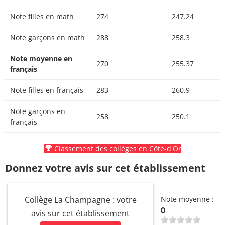
Note filles en math
274
247.24
Note garçons en math
288
258.3
Note moyenne en
270
255.37
français
Note filles en français
283
260.9
Note garçons en
258
250.1
français
Classement des collèges en Côte-d'Or
Donnez votre avis sur cet établissement
Collège La Champagne : votre
Note moyenne :
0
avis sur cet établissement