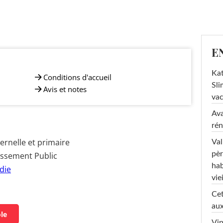
E
Kat
Conditions d'accueil
Sli
Avis et notes
va
Ava
rén
rnelle et primaire
Val
pèr
issement Public
hab
die
viei
Cet
aux
ole
Vin