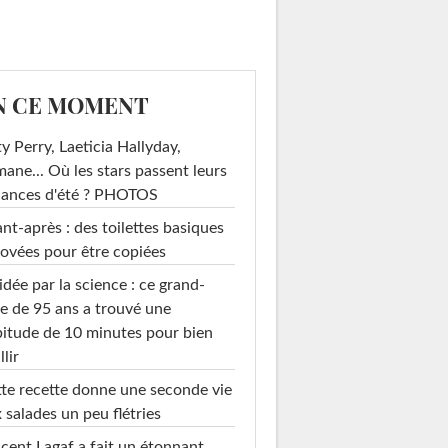
N CE MOMENT
y Perry, Laeticia Hallyday,
mane... Où les stars passent leurs
cances d'été ? PHOTOS
nt-après : des toilettes basiques
ovées pour être copiées
idée par la science : ce grand-
e de 95 ans a trouvé une
itude de 10 minutes pour bien
llir
te recette donne une seconde vie
 salades un peu flétries
cent Lagaf a fait un étonnant