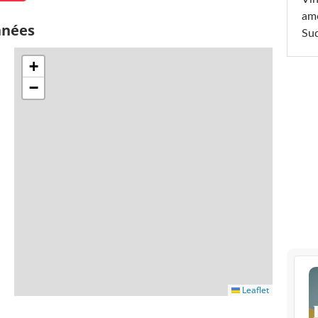
am
nnées
Sud
+
−
Leaflet