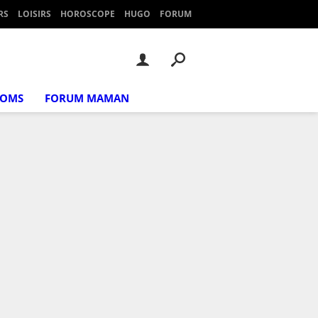
RS
LOISIRS
HOROSCOPE
HUGO
FORUM
NOMS
FORUM MAMAN