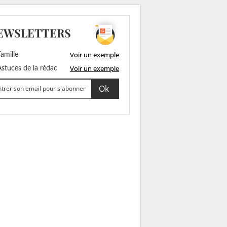
EWSLETTERS
Voir un exemple
amille
Voir un exemple
stuces de la rédac