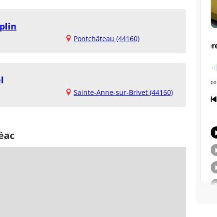
plin
Pontchâteau (44160)
l
Sainte-Anne-sur-Brivet (44160)
éac