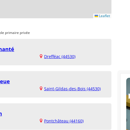
Leaflet
ole primaire privée
chanté
Drefféac (44530)
leue
Saint-Gildas-des-Bois (44530)
h
Pontchâteau (44160)