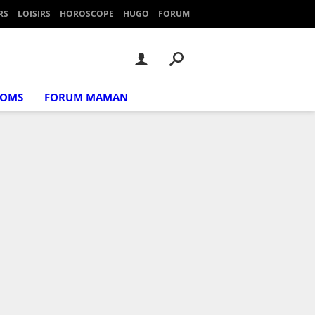
RS
LOISIRS
HOROSCOPE
HUGO
FORUM
NOMS
FORUM MAMAN