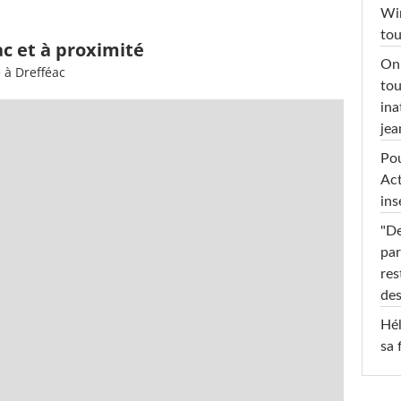
Win
tou
ac et à proximité
On 
 à Drefféac
tou
ina
jea
Pou
Act
ins
"De
par
res
des
Hél
sa 