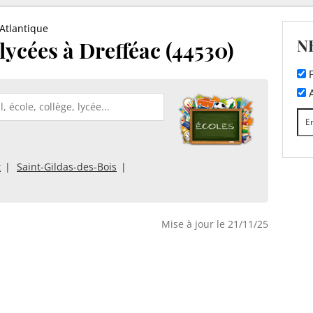
-Atlantique
N
 lycées à Drefféac (44530)
F
A
t
Saint-Gildas-des-Bois
Mise à jour le 21/11/25