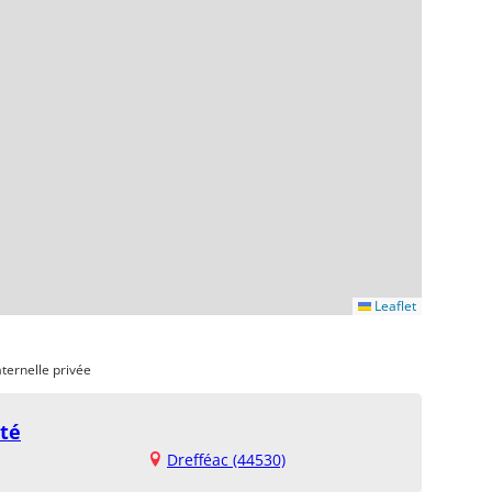
Leaflet
ternelle privée
té
Drefféac (44530)