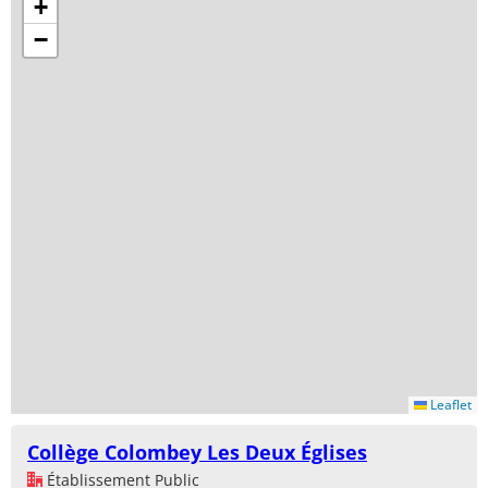
+
−
Leaflet
Collège Colombey Les Deux Églises
Établissement Public