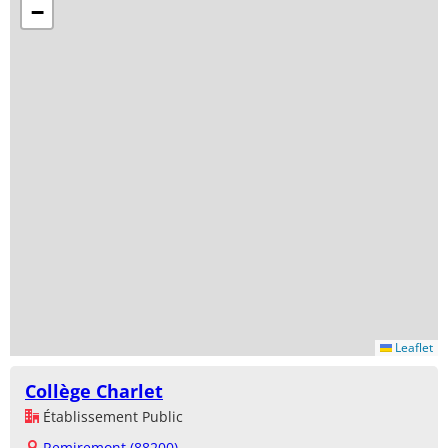
−
Leaflet
Collège Charlet
Établissement Public
Remiremont (88200)