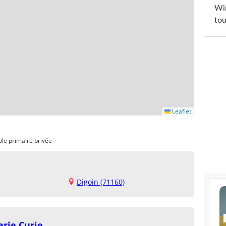
Win
tou
Leaflet
ole primaire privée
Digoin (71160)
arie Curie