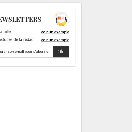
EWSLETTERS
Voir un exemple
amille
Voir un exemple
stuces de la rédac