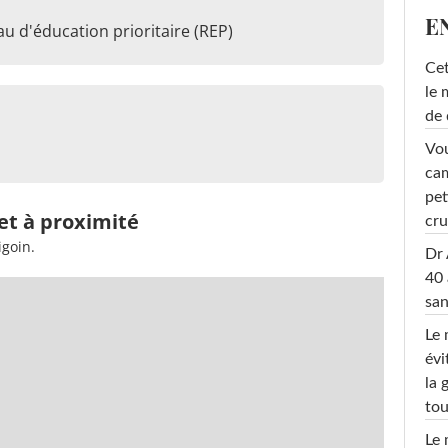
E
u d'éducation prioritaire (REP)
Cet
le 
de 
Vou
cam
pet
 et à proximité
cru
igoin.
Dr 
40 
san
Le 
évi
la 
tou
Le 