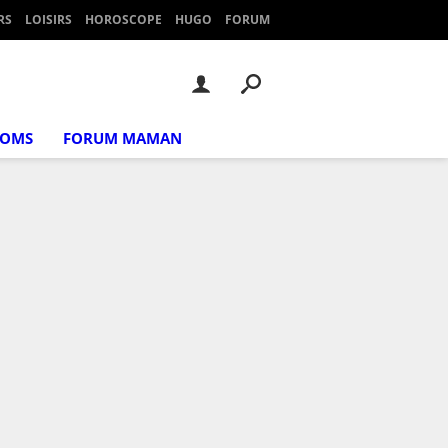
RS
LOISIRS
HOROSCOPE
HUGO
FORUM
NOMS
FORUM MAMAN