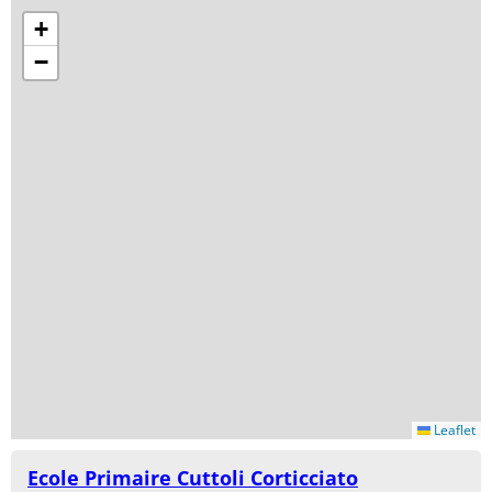
+
−
Leaflet
Ecole Primaire Cuttoli Corticciato