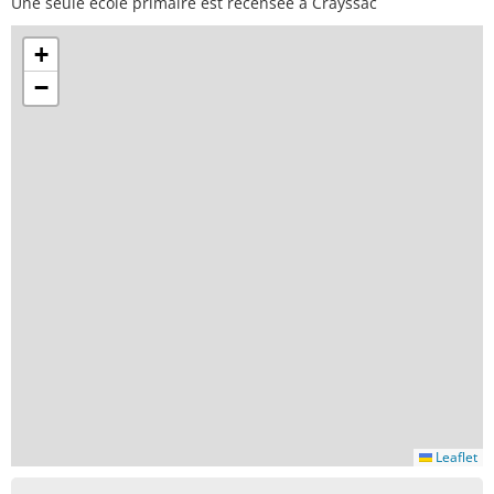
Une seule école primaire est recensée à Crayssac
+
−
Leaflet