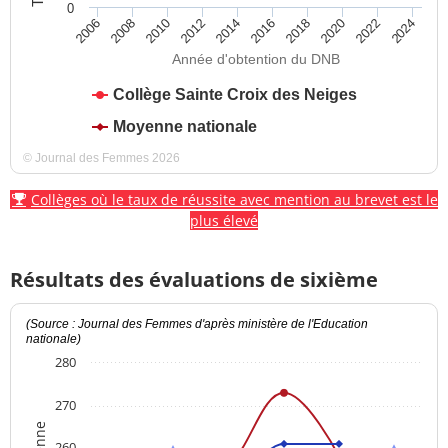
0
2012
2018
2024
2008
2014
2020
2010
2016
2022
2006
Année d'obtention du DNB
Collège Sainte Croix des Neiges
Moyenne nationale
© Journal des Femmes 2026
Collèges où le taux de réussite avec mention au brevet est le
plus élevé
Résultats des évaluations de sixième
(Source : Journal des Femmes d'après ministère de l'Education
nationale)
280
270
260