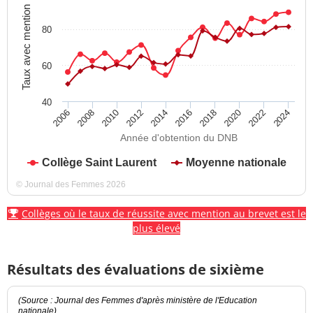
Taux avec mention
80
60
40
2012
2018
2024
2008
2014
2020
2010
2016
2022
2006
Année d'obtention du DNB
Collège Saint Laurent
Moyenne nationale
© Journal des Femmes 2026
Collèges où le taux de réussite avec mention au brevet est le
plus élevé
Résultats des évaluations de sixième
(Source : Journal des Femmes d'après ministère de l'Education
nationale)