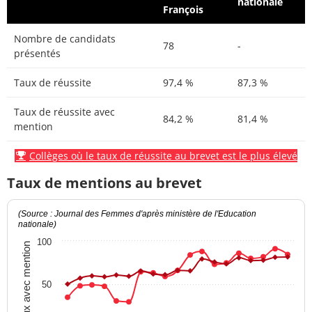
nationale
François
Nombre de candidats
78
-
présentés
Taux de réussite
97,4 %
87,3 %
Taux de réussite avec
84,2 %
81,4 %
mention
Collèges où le taux de réussite au brevet est le plus élevé
Taux de mentions au brevet
(Source : Journal des Femmes d'après ministère de l'Education
nationale)
100
Taux avec mention
50