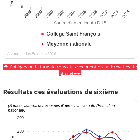
0
2012
2018
2024
2008
2014
2020
2010
2016
2022
2006
Année d'obtention du DNB
Collège Saint François
Moyenne nationale
© Journal des Femmes 2026
Collèges où le taux de réussite avec mention au brevet est le
plus élevé
Résultats des évaluations de sixième
(Source : Journal des Femmes d'après ministère de l'Education
nationale)
290
280