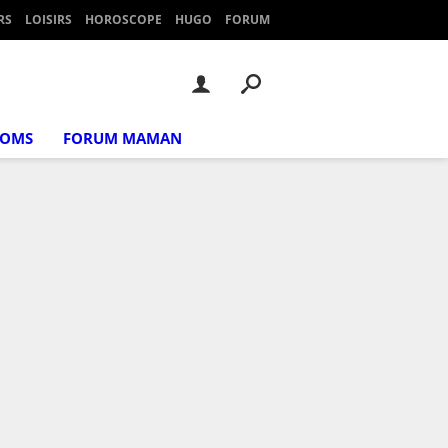
RS
LOISIRS
HOROSCOPE
HUGO
FORUM
NOMS
FORUM MAMAN