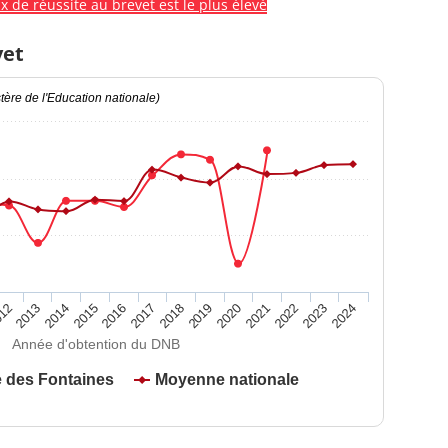
x de réussite au brevet est le plus élevé
vet
ère de l'Education nationale)
2020
2015
2024
2019
2014
2023
2018
2013
2022
2017
12
2021
2016
Année d'obtention du DNB
 des Fontaines
Moyenne nationale