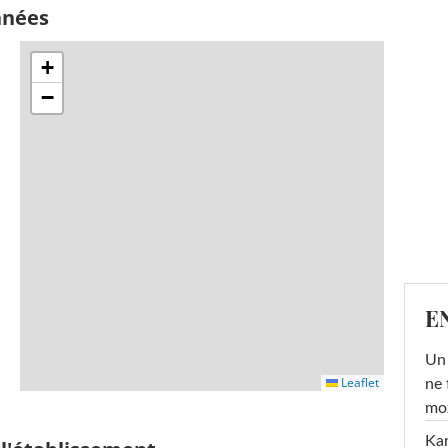
nnées
+
−
E
Un 
Leaflet
ne 
moz
Ka