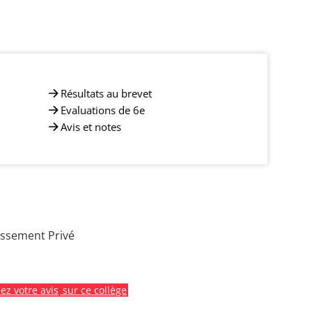
Résultats au brevet
Evaluations de 6e
Avis et notes
issement Privé
z votre avis
sur ce collège