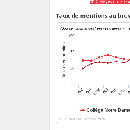
Collèges où le tau
Taux de mentions au bre
(Source : Journal des Femmes d'après minist
100
Taux avec mention
75
50
25
2010
2009
2008
20
2007
2011
2006
Collège Notre Dame
© Journal des Femmes 2026