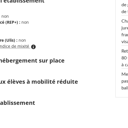
 l'établissement
de 
de 
:
non
Cha
cé (REP+) :
non
jur
fra
e (Ulis) :
non
vis
indice de mixité
Ret
80 
d'hébergement sur place
à c
Mel
ux élèves à mobilité réduite
pas
ba
établissement