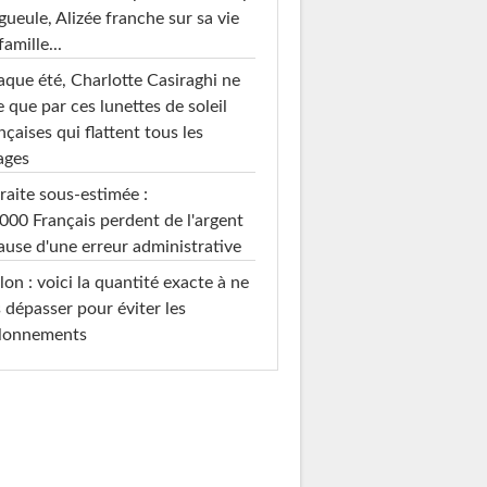
gueule, Alizée franche sur sa vie
famille...
que été, Charlotte Casiraghi ne
e que par ces lunettes de soleil
nçaises qui flattent tous les
ages
raite sous-estimée :
000 Français perdent de l'argent
ause d'une erreur administrative
on : voici la quantité exacte à ne
 dépasser pour éviter les
llonnements