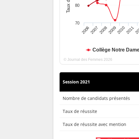
80
70
2010
2009
2008
20
2007
2011
2006
Collège Notre Dame
© Journal des Femmes 2026
Session 2021
Nombre de candidats présentés
Taux de réussite
Taux de réussite avec mention