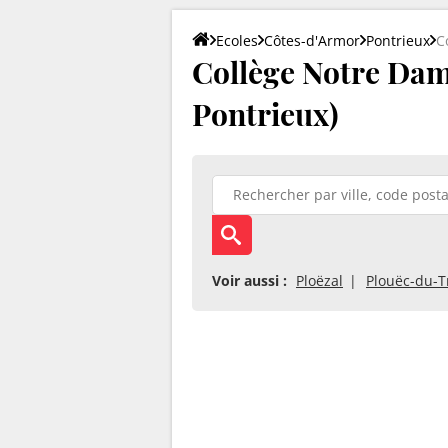
Ecoles
Côtes-d'Armor
Pontrieux
C
Collège Notre Dam
Pontrieux)
Voir aussi :
Ploëzal
Plouëc-du-T