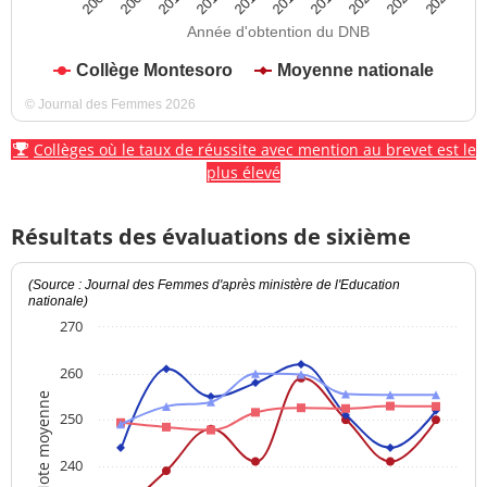
2012
2018
2024
2008
2014
2020
2010
2016
2022
2006
Année d'obtention du DNB
Collège Montesoro
Moyenne nationale
© Journal des Femmes 2026
Collèges où le taux de réussite avec mention au brevet est le
plus élevé
Résultats des évaluations de sixième
(Source : Journal des Femmes d'après ministère de l'Education
nationale)
270
260
Note moyenne
250
240