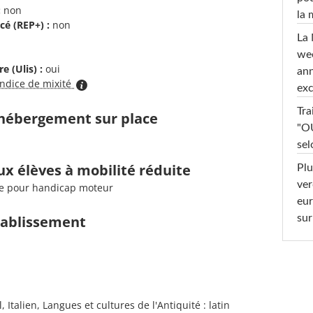
:
non
la
cé (REP+) :
non
La 
wee
e (Ulis) :
oui
ann
indice de mixité
exc
Tra
d'hébergement sur place
"OU
sel
ux élèves à mobilité réduite
Plu
ver
tale pour handicap moteur
eur
sur
établissement
Italien, Langues et cultures de l'Antiquité : latin