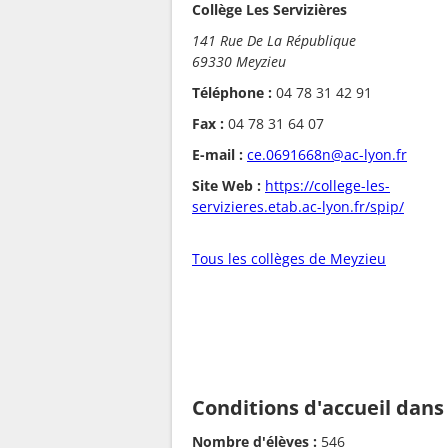
Collège Les Servizières
141 Rue De La République
69330 Meyzieu
Téléphone :
04 78 31 42 91
Fax :
04 78 31 64 07
E-mail :
ce.0691668n@ac-lyon.fr
Site Web :
https://college-les-
servizieres.etab.ac-lyon.fr/spip/
Tous les collèges de Meyzieu
Conditions d'accueil dans
Nombre d'élèves :
546