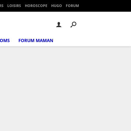
RS
LOISIRS
HOROSCOPE
HUGO
FORUM
NOMS
FORUM MAMAN