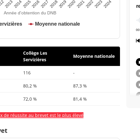
2020
2015
2024
2019
2014
2023
2018
2013
2022
2017
12
2021
2016
Année d'obtention du DNB
ervizières
Moyenne nationale
Collège Les
Moyenne nationale
Servizières
116
-
80,2 %
87,3 %
72,0 %
81,4 %
x de réussite au brevet est le plus élevé
vet