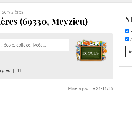
 Servizières
N
ières (69330, Meyzieu)
F
A
rpieu
Thil
Mise à jour le 21/11/25