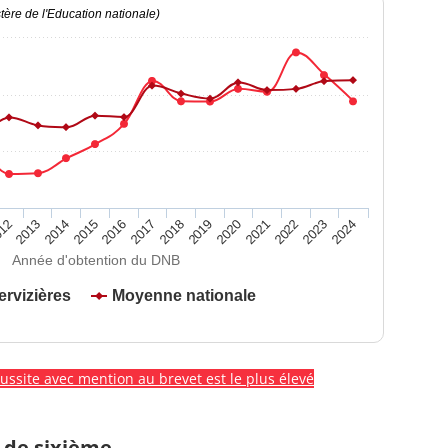
ère de l'Education nationale)
2020
2015
2024
2019
2014
2023
2018
2013
2022
2017
12
2021
2016
Année d'obtention du DNB
ervizières
Moyenne nationale
éussite avec mention au brevet est le plus élevé
 de sixième