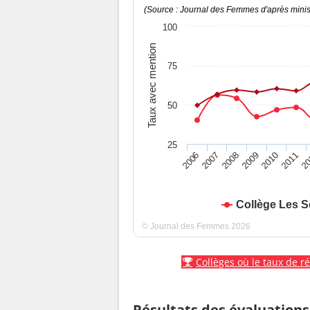
(Source : Journal des Femmes d'après minist
100
Taux avec mention
75
50
25
2010
2009
2008
20
2007
2011
2006
Collège Les S
© Journal des Femmes 2026
Collèges où le taux de r
Résultats des évaluations