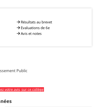
Résultats au brevet
Evaluations de 6e
Avis et notes
issement Public
z votre avis
sur ce collège
nnées