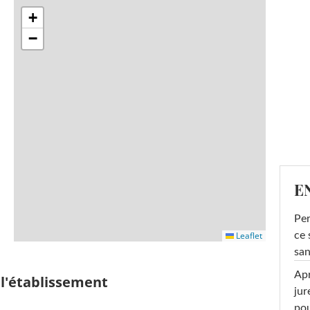
+
−
E
Per
ce 
Leaflet
san
Apr
 l'établissement
jur
pou