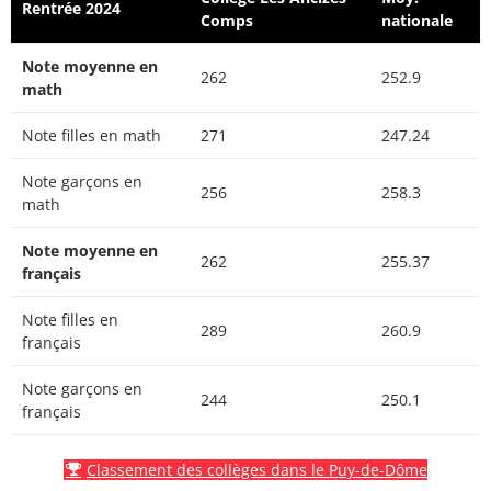
Rentrée 2024
Comps
nationale
Note moyenne en
262
252.9
math
Note filles en math
271
247.24
Note garçons en
256
258.3
math
Note moyenne en
262
255.37
français
Note filles en
289
260.9
français
Note garçons en
244
250.1
français
Classement des collèges dans le Puy-de-Dôme