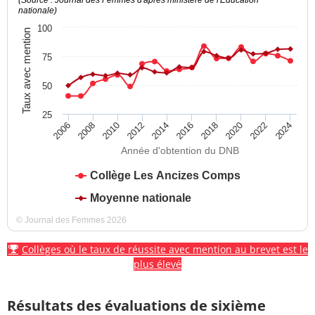
nationale)
100
Taux avec mention
75
50
25
2012
2018
2024
2008
2014
2020
2010
2016
2022
2006
Année d'obtention du DNB
Collège Les Ancizes Comps
Moyenne nationale
© Journal des Femmes 2026
Collèges où le taux de réussite avec mention au brevet est le
plus élevé
Résultats des évaluations de sixième