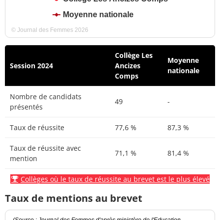
Moyenne nationale
© Journal des Femmes 2026
Collège Les
Moyenne
Session 2024
Ancizes
nationale
Comps
Nombre de candidats
49
-
présentés
Taux de réussite
77,6 %
87,3 %
Taux de réussite avec
71,1 %
81,4 %
mention
Collèges où le taux de réussite au brevet est le plus élevé
Taux de mentions au brevet
(Source : Journal des Femmes d'après ministère de l'Education