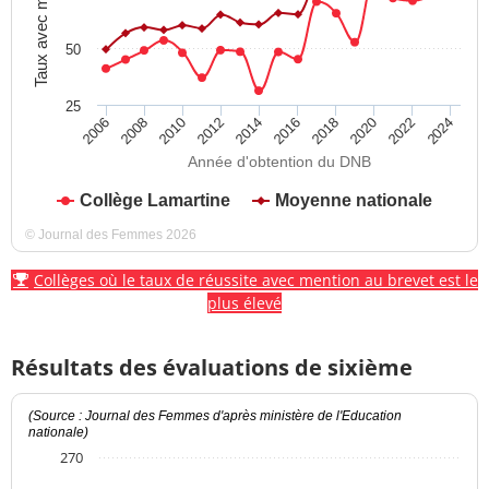
Taux avec mention
50
25
2012
2018
2024
2008
2014
2020
2010
2016
2022
2006
Année d'obtention du DNB
Collège Lamartine
Moyenne nationale
© Journal des Femmes 2026
Collèges où le taux de réussite avec mention au brevet est le
plus élevé
Résultats des évaluations de sixième
(Source : Journal des Femmes d'après ministère de l'Education
nationale)
270