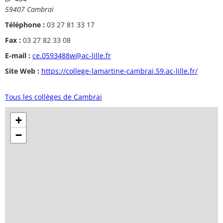
59407 Cambrai
Téléphone :
03 27 81 33 17
Fax :
03 27 82 33 08
E-mail :
ce.0593488w@ac-lille.fr
Site Web :
https://college-lamartine-cambrai.59.ac-lille.fr/
Tous les collèges de Cambrai
+
−