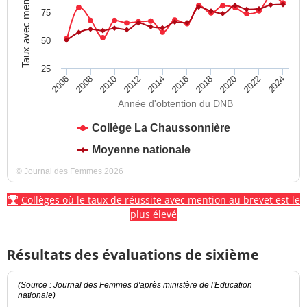
Taux avec mention
75
50
25
2012
2018
2024
2008
2014
2020
2010
2016
2022
2006
Année d'obtention du DNB
Collège La Chaussonnière
Moyenne nationale
© Journal des Femmes 2026
Collèges où le taux de réussite avec mention au brevet est le
plus élevé
Résultats des évaluations de sixième
(Source : Journal des Femmes d'après ministère de l'Education
nationale)