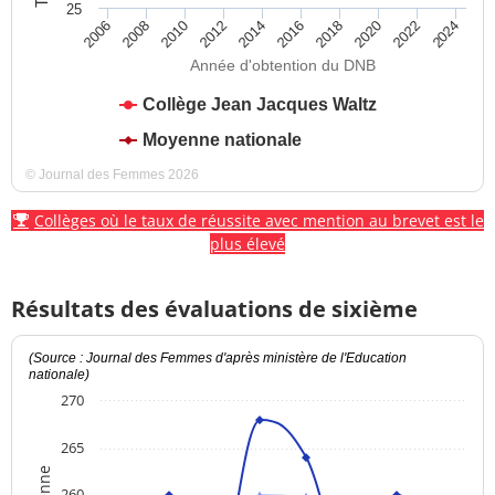
25
2012
2018
2024
2008
2014
2020
2010
2016
2022
2006
Année d'obtention du DNB
Collège Jean Jacques Waltz
Moyenne nationale
© Journal des Femmes 2026
Collèges où le taux de réussite avec mention au brevet est le
plus élevé
Résultats des évaluations de sixième
(Source : Journal des Femmes d'après ministère de l'Education
nationale)
270
265
260