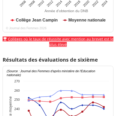
2012
2018
2024
2008
2014
2020
2010
2016
2022
2006
Année d'obtention du DNB
Collège Jean Campin
Moyenne nationale
© Journal des Femmes 2026
Collèges où le taux de réussite avec mention au brevet est le
plus élevé
Résultats des évaluations de sixième
(Source : Journal des Femmes d'après ministère de l'Education
nationale)
270
260
Note moyenne
250
240