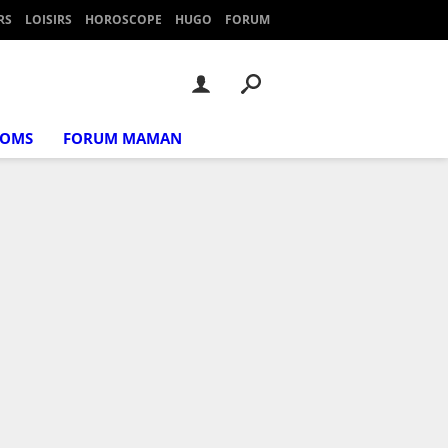
RS
LOISIRS
HOROSCOPE
HUGO
FORUM
NOMS
FORUM MAMAN