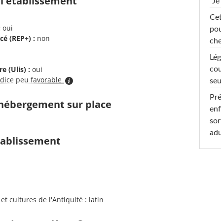
 l'établissement
"Je
Cet
:
oui
pou
cé (REP+) :
non
che
Lég
e (Ulis) :
oui
cou
ndice peu favorable
seu
Pré
d'hébergement sur place
enf
sor
adu
établissement
 cultures de l'Antiquité : latin