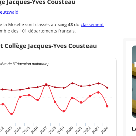
ège Jacques-Yves Cousteau
reutzwald
 la Moselle sont classés au
rang 43
du
classement
emble des 101 départements français.
et Collège Jacques-Yves Cousteau
ère de l'Education nationale)
2020
2015
2024
2019
2014
2023
2018
2013
2022
2017
12
2021
2016