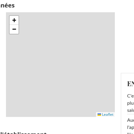
nnées
+
−
E
C'e
plu
sal
Leaflet
Au
l'a