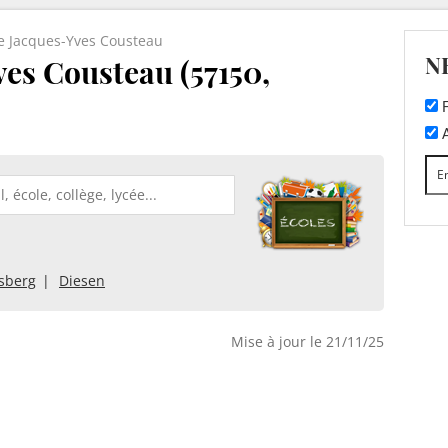
e Jacques-Yves Cousteau
N
es Cousteau (57150,
F
A
sberg
Diesen
Mise à jour le 21/11/25