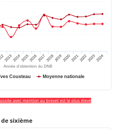
2020
2015
2024
2019
2014
2023
2018
2013
2022
2017
12
2021
2016
Année d'obtention du DNB
Yves Cousteau
Moyenne nationale
éussite avec mention au brevet est le plus élevé
 de sixième