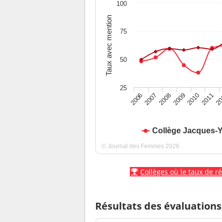
100
Taux avec mention
75
50
25
2010
2009
2008
20
2007
2011
2006
Collège Jacques-
© Journal des Femmes 2026
Collèges où le taux de r
Résultats des évaluations