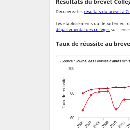
Résultats du brevet Coll
Découvrez les
résultats du brevet à C
Les établissements du département de
départemental des collèges
sur l'ens
Taux de réussite au brev
(Source : Journal des Femmes d'après minist
100
Taux de réussite
80
60
2010
2009
2008
20
2007
2011
2006