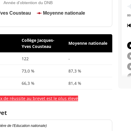
Année d'obtention du DNB
Yves Cousteau
Moyenne nationale
Collège Jacques-
Moyenne nationale
Yves Cousteau
122
-
73,0 %
87,3 %
66,3 %
81,4 %
x de réussite au brevet est le plus élevé
vet
ère de l'Education nationale)