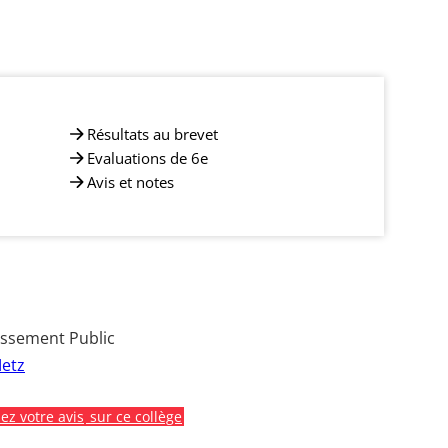
Résultats au brevet
Evaluations de 6e
Avis et notes
issement Public
etz
z votre avis
sur ce collège