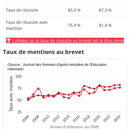
Taux de réussite
85,0 %
87,3 %
Taux de réussite avec
75,9 %
81,4 %
mention
Collèges où le taux de réussite au brevet est le plus élevé
Taux de mentions au brevet
(Source : Journal des Femmes d'après ministère de l'Education
nationale)
100
Taux avec mention
75
50
25
2012
2018
2024
2008
2014
2020
2010
2016
2022
2006
Année d'obtention du DNB